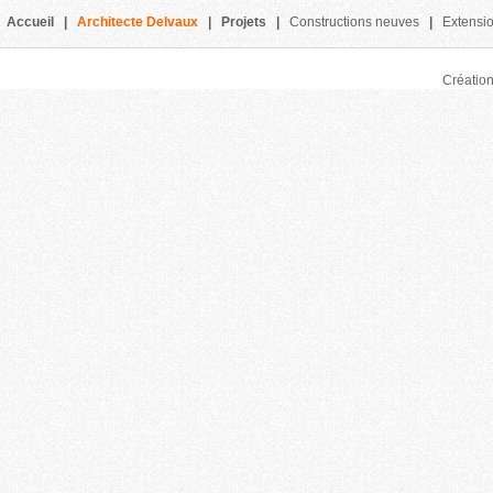
Accueil
|
Architecte Delvaux
|
Projets
|
Constructions neuves
|
Extensi
Création 