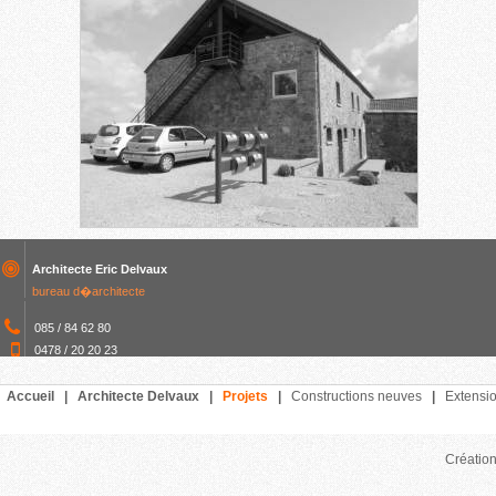
Architecte Eric Delvaux
bureau d�architecte
085 / 84 62 80
0478 / 20 20 23
Accueil
|
Architecte Delvaux
|
Projets
|
Constructions neuves
|
Extensi
Création 